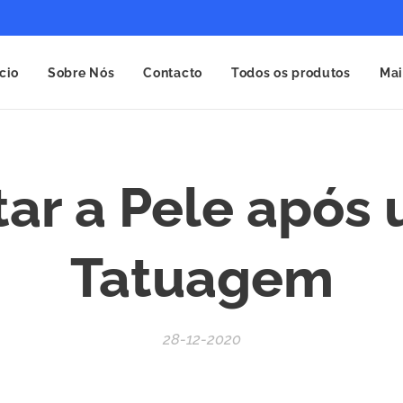
ício
Sobre Nós
Contacto
Todos os produtos
Mai
tar a Pele após
Tatuagem
28-12-2020