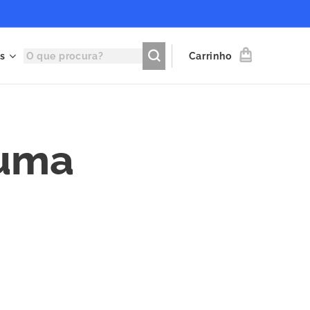
s
Carrinho
 uma