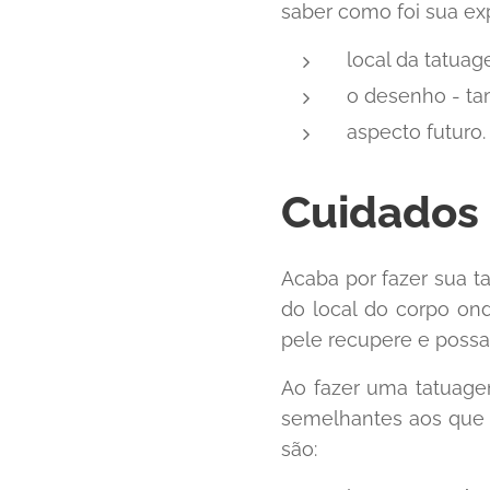
saber como foi sua exp
local da tatuag
o desenho - tam
aspecto futuro.
Cuidados
Acaba por fazer sua 
do local do corpo ond
pele recupere e possa 
Ao fazer uma tatuage
semelhantes aos que d
são: