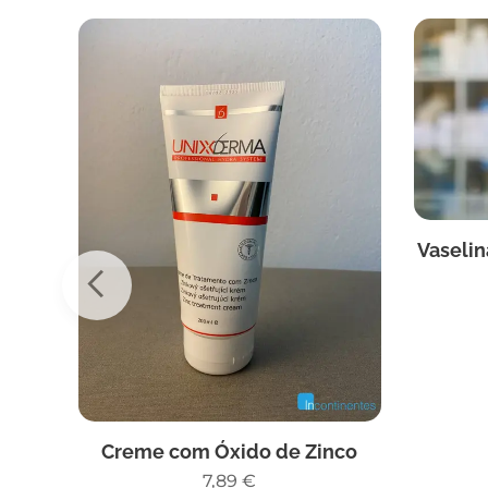
Vaselin
 300
Creme com Óxido de Zinco
7,89
€