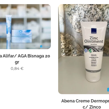
a Alifar/ AGA Bisnaga 20
gr
0,84
€
Abena Creme Dermopr
c/ Zinco