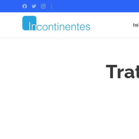
In
Tra