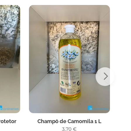
otetor
Champô de Camomila 1 L
Ól
3,70
€