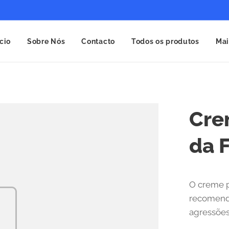
ício
Sobre Nós
Contacto
Todos os produtos
Mai
Cre
da F
O creme p
recomenda
agressõe