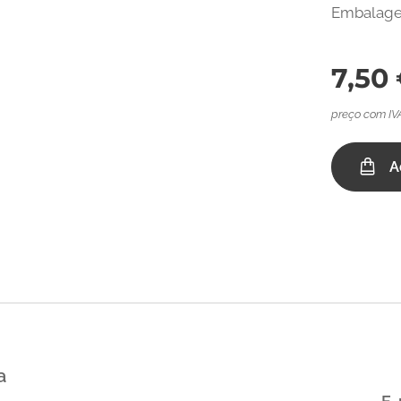
Embalage
7,50
preço com IV
A
a