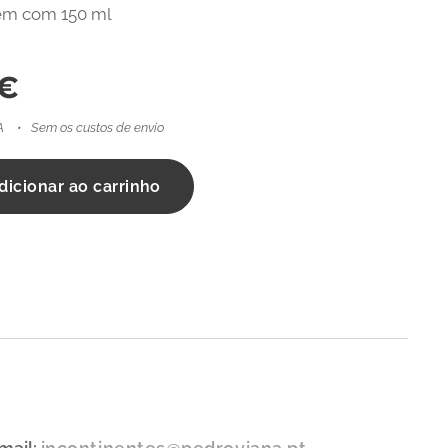
m com 150 ml
€
A
Sem os custos de envio
dicionar ao carrinho