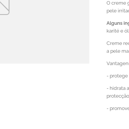
O creme g
pele irrit
Alguns in
karité e ó
Creme re
a pele mai
Vantagen
- protege 
- hidrata
protecção
- promove