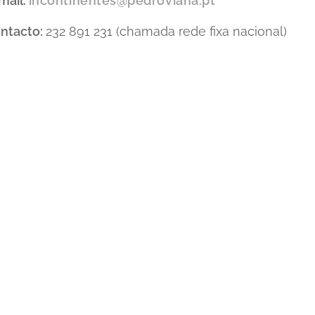
mail:
incontinentes@pedroviana.pt
ntacto:
232 891 231 (chamada rede fixa nacional)