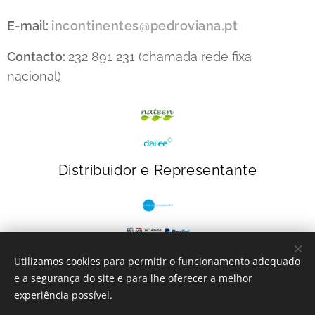
E-mail:
incontinentes@pedroviana.pt
Contacto:
232 891 231 (chamada rede fixa
nacional)
Distribuidor e Representante
Utilizamos cookies para permitir o funcionamento adequado
e a segurança do site e para lhe oferecer a melhor
INcontinentes
- 2023
Cookies
experiência possível.