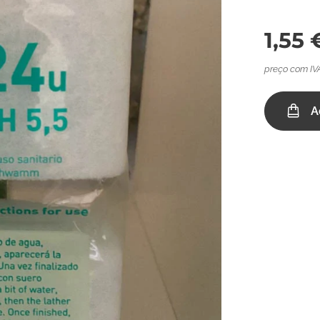
1,55
preço com IV
A