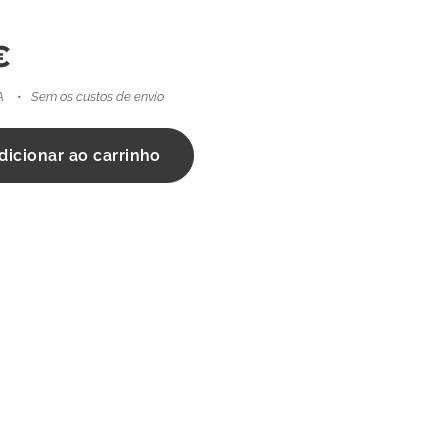
€
A
Sem os custos de envio
dicionar ao carrinho