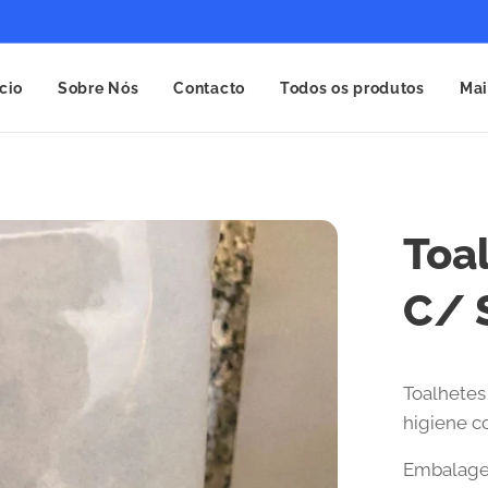
ício
Sobre Nós
Contacto
Todos os produtos
Mai
Toa
C/ 
Toalhetes
higiene co
Embalage