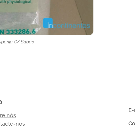
Esponja C/ Sabão
Esponja C/ Sabão
a
E-
re nós
Co
tacte-nos