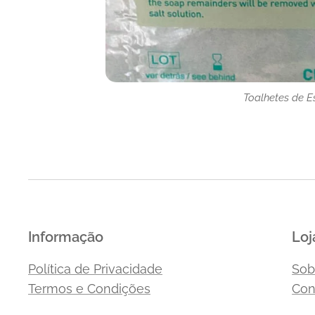
Toalhetes de 
Toalhetes de 
Informação
Loj
Política de Privacidade
Sob
Termos e Condições
Con