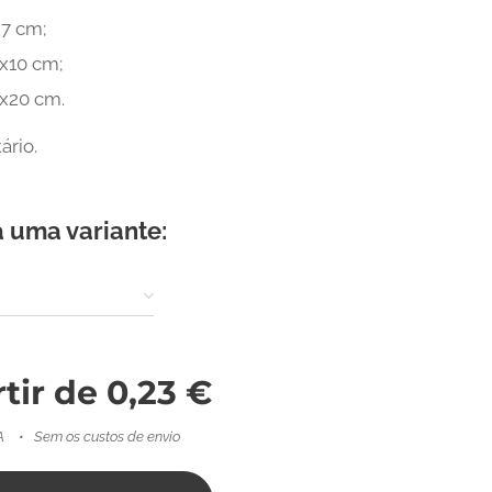
7 cm;
x10 cm;
x20 cm.
ário.
 uma variante:
rtir de
0,23
€
A
Sem os custos de envio