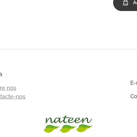
A
a
E-
re nós
Co
tacte-nos