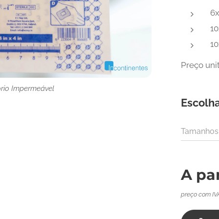
6x
10
10
Preço unit
rio Impermeável
rio Impermeável
Escolha
Tamanhos
A pa
preço com IV