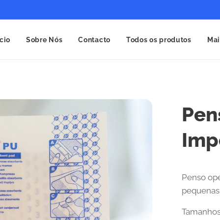
ício
Sobre Nós
Contacto
Todos os produtos
Mai
Pen
Imp
Penso op
pequenas 
Tamanhos 