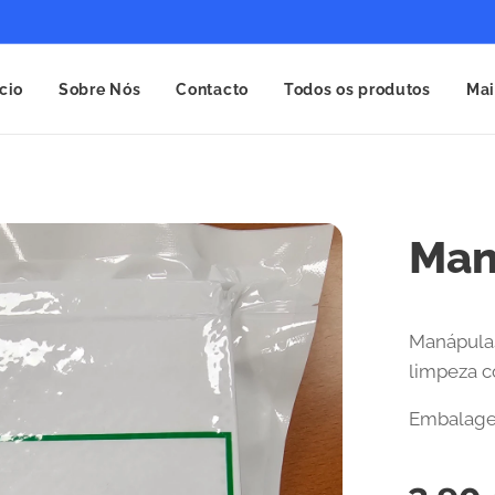
ício
Sobre Nós
Contacto
Todos os produtos
Mai
Man
Manápulas
limpeza c
Embalage