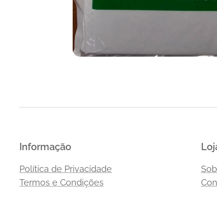
Manápula
Manápula
Informação
Loj
Política de Privacidade
Sob
Termos e Condições
Con