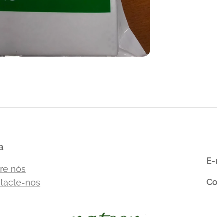
s S/ Sabão
s S/ Sabão
a
E-
re nós
Co
tacte-nos