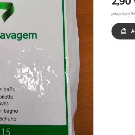
2,90
preço com IV
A