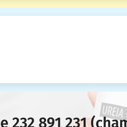
ue
232 891 231 (cha