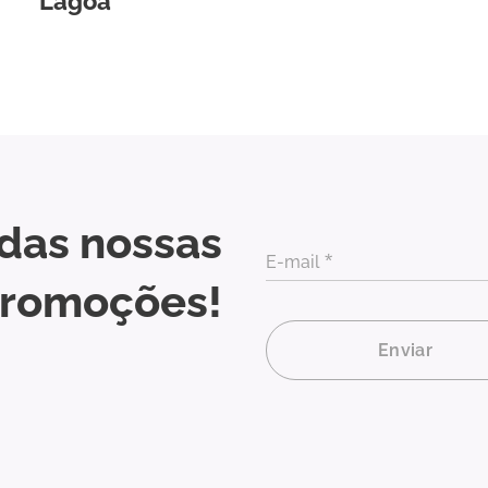
Lagoa
 das nossas
E-mail
romoções!
Enviar