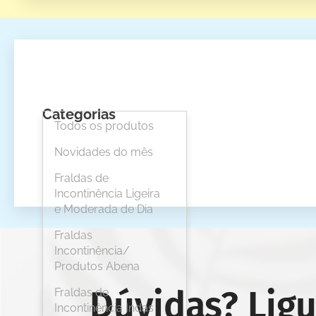
Categorias
Todos os produtos
Novidades do mês
Fraldas de
Incontinência Ligeira
e Moderada de Dia
Fraldas
Incontinência/
Produtos Abena
Dúvidas? Lig
Fraldas de
Incontinência Indas