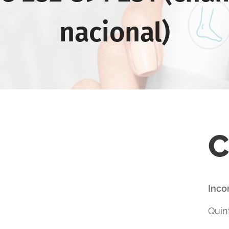
nacional)
C
Inco
Quin