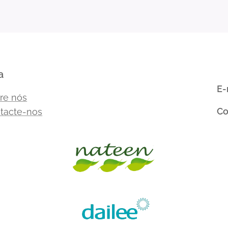
a
E-
re nós
Co
tacte-nos