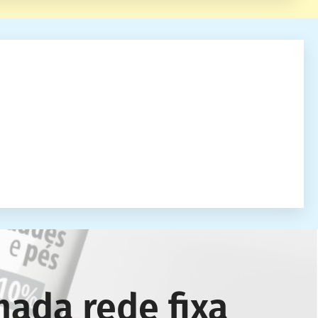
mada r
ede
fixa