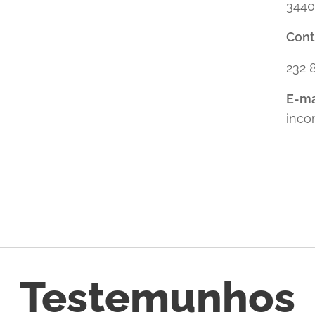
3440
Con
232 
E-ma
inco
Testemunhos