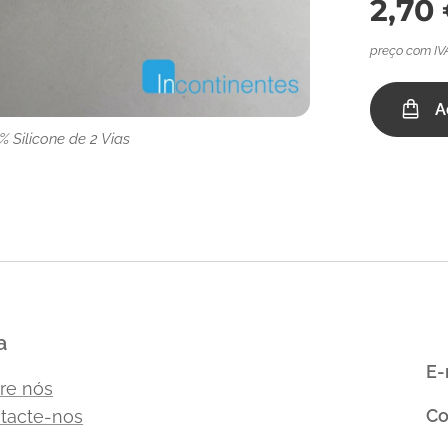
2,70
preço com IV
A
% Silicone de 2 Vias
% Silicone de 2 Vias
% Silicone de 2 Vias
% Silicone de 2 Vias
a
E-
re nós
Co
tacte-nos