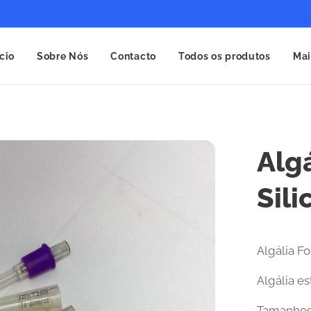
ício
Sobre Nós
Contacto
Todos os produtos
Mai
Alg
Sili
Algália Fo
Algália es
Tamanhos