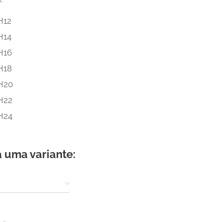
H12
H14
H16
H18
H20
H22
H24
 uma variante: