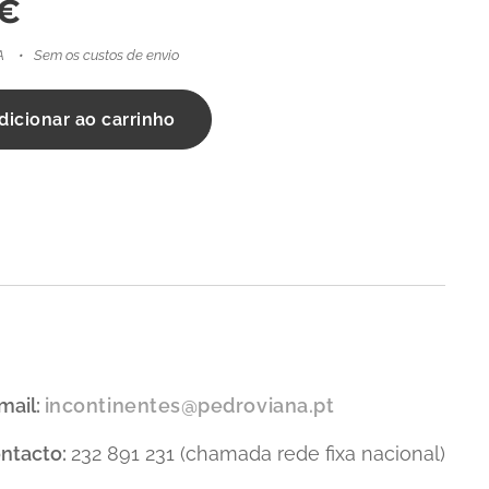
€
A
Sem os custos de envio
dicionar ao carrinho
mail:
incontinentes@pedroviana.pt
ntacto:
232 891 231 (chamada rede fixa nacional)