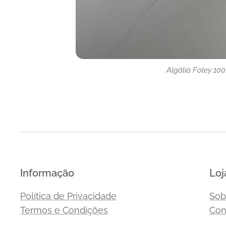
Algália Foley 100
Algália Foley 100
Algália Foley 100
Algália Foley 100
Informação
Loj
Política de Privacidade
Sob
Termos e Condições
Con