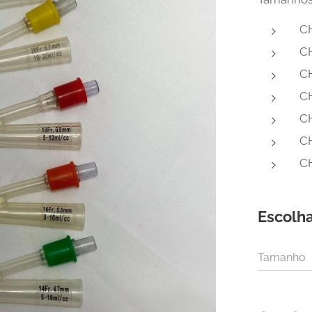
C
C
C
C
C
C
C
Escolha
Tamanho