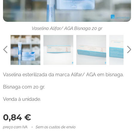
Vaselina Alifar/ AGA Bisnaga 20 gr
Vaselina Alifar/ AGA Bisnaga 20 gr
Vaselina esterilizada da marca Alifar/ AGA em bisnaga.
Bisnaga com 20 gr.
Venda à unidade.
0,84
€
preço com IVA
Sem os custos de envio