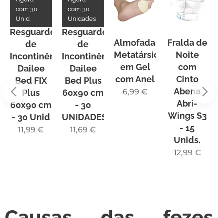
com 30
com 30
Unid
Unidades
Resguardo
Resguardo
ncia
Almofadas
Fralda de
de
de
Metatársicas
Noite
Incontinência
Incontinência
em Gel
com
Dailee
Dailee
com Anel
Cinto
Bed FIX
Bed Plus
Abena
6,99
€
Plus
60x90 cm
Abri-
60x90 cm
- 30
Wings S3
- 30 Unid
UNIDADES
- 15
11,99
€
11,69
€
Unids.
12,99
€
Causas das fezes