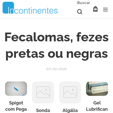
Buscar
Fecalomas, fezes
pretas ou negras
07-01-2021
Spigot
Gel
com Pega
Lubrificante
Sonda
Algália