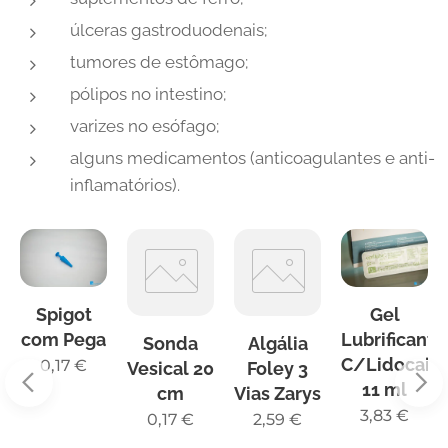
úlceras gastroduodenais;
tumores de estômago;
pólipos no intestino;
varizes no esófago;
alguns medicamentos (anticoagulantes e anti-
inflamatórios).
Spigot
Gel
com Pega
Lubrificante
Sonda
Algália
C/Lidocain
0,17
€
Vesical 20
Foley 3
11 ml
cm
Vias Zarys
3,83
€
0,17
€
2,59
€