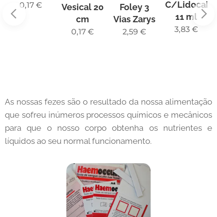
C/Lidocain
0,17
€
Vesical 20
Foley 3
11 ml
cm
Vias Zarys
3,83
€
0,17
€
2,59
€
As nossas fezes são o resultado da nossa alimentação
que sofreu inúmeros processos químicos e mecânicos
para que o nosso corpo obtenha os nutrientes e
líquidos ao seu normal funcionamento.