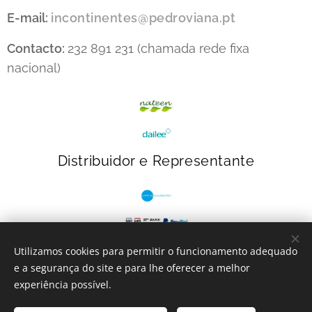
E-mail:
incontinentes@pedroviana.pt
Contacto:
232 891 231 (chamada rede fixa
nacional)
Distribuidor e Representante
Utilizamos cookies para permitir o funcionamento adequado
e a segurança do site e para lhe oferecer a melhor
INcontinentes
- 2023
Cookies
experiência possível.