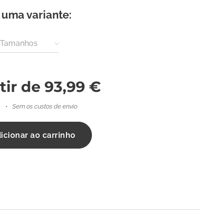
 uma variante:
/ Tamanhos
tir de
93,99
€
Sem os custos de envio
icionar ao carrinho