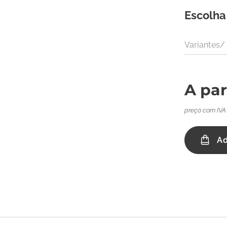
Escolha
Variantes
A par
preço com IVA
Ad