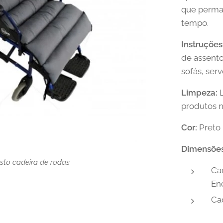
que perma
tempo.
Instruções
de assento
sofás, ser
Limpeza:
L
produtos n
Cor:
Preto
Dimensões
sto cadeira de rodas
sto cadeira de rodas
Ca
En
Ca