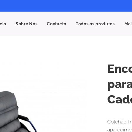
ício
Sobre Nós
Contacto
Todos os produtos
Mai
Enco
para
Cad
Colchão Tr
aparecimen