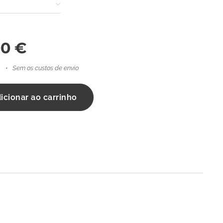
00
€
Sem os custos de envio
icionar ao carrinho