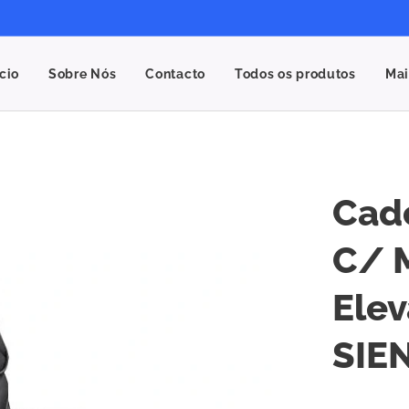
ício
Sobre Nós
Contacto
Todos os produtos
Mai
Cade
C/ 
Elev
SIE