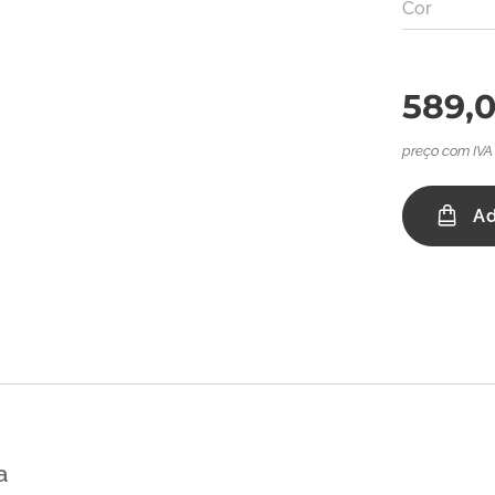
Cor
589,
preço com IVA
Ad
a