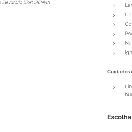
 Elevatório Biort SIENNA
Lar
Co
Co
Pe
Na
Ig
Cuidados 
Li
hu
Escolha