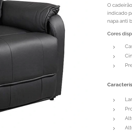
O cadeirão
indicado p
napa anti 
Cores disp
Ca
Ci
Pr
Caracterís
La
Pr
Alt
Alt