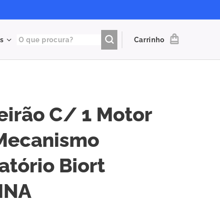
s
Carrinho
irão C/ 1 Motor
Mecanismo
atório Biort
NNA