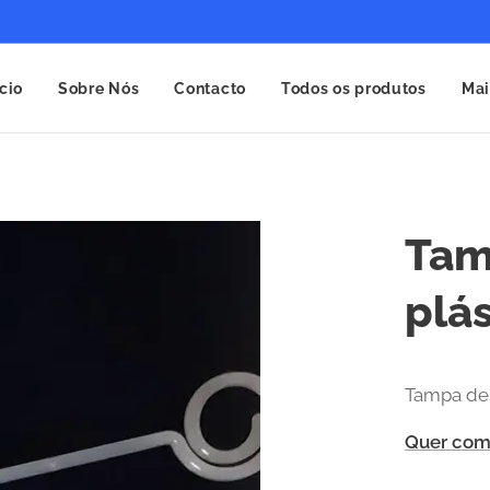
ício
Sobre Nós
Contacto
Todos os produtos
Mai
Tam
plá
Tampa de p
Quer com