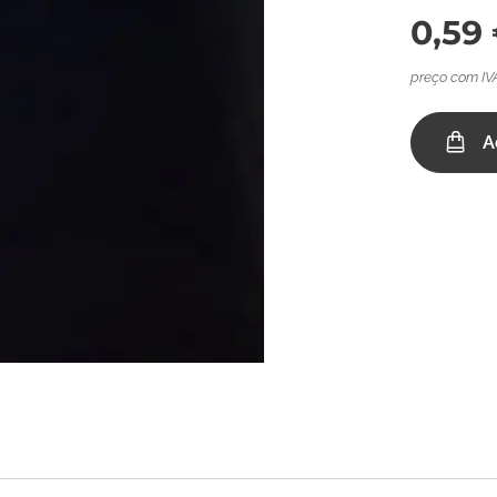
0,59
preço com IV
A