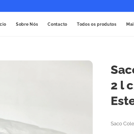
ício
Sobre Nós
Contacto
Todos os produtos
Mai
Sac
2 l 
Este
Saco Cole