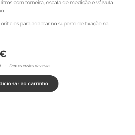
 litros com torneira, escala de medição e válvula
no.
orificios para adaptar no suporte de fixação na
€
A
Sem os custos de envio
dicionar ao carrinho