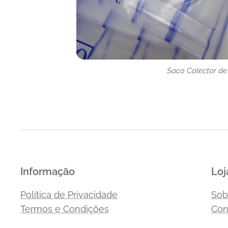
Saco Colector de 
Saco Colector de 
Saco Colector de 
Saco Colector de 
Informação
Loj
Política de Privacidade
Sob
Termos e Condições
Con