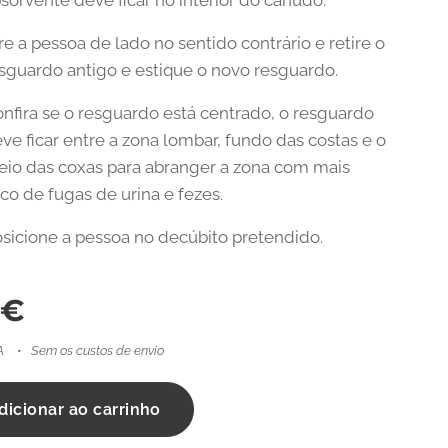
sorvente deve ficar no interior do canudo.
re a pessoa de lado no sentido contrário e retire o
sguardo antigo e estique o novo resguardo.
nfira se o resguardo está centrado, o resguardo
ve ficar entre a zona lombar, fundo das costas e o
io das coxas para abranger a zona com mais
sco de fugas de urina e fezes.
sicione a pessoa no decúbito pretendido.
€
A
Sem os custos de envio
dicionar ao carrinho