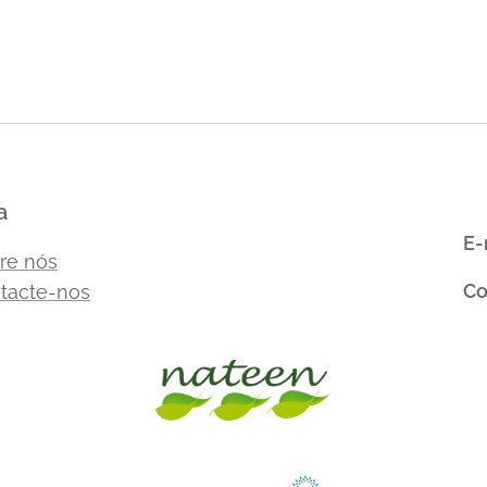
a
E-
re nós
Co
tacte-nos