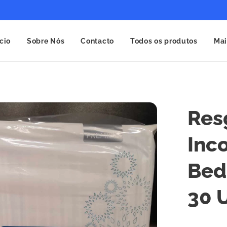
ício
Sobre Nós
Contacto
Todos os produtos
Mai
Res
Inc
Bed
30 