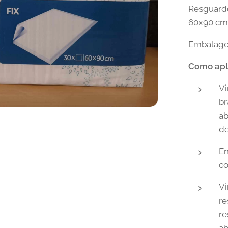
Resguardo
60x90 cm
Embalage
Como apl
ia Dailee Bed Plus 60x90 cm
Vi
br
ab
de
En
co
Vi
ia Dailee Bed Plus 60x90 cm
re
re