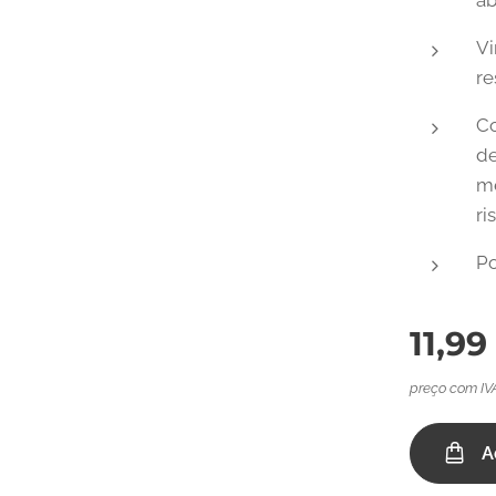
ab
Vi
re
Co
de
me
ri
Po
11,99
preço com IV
A