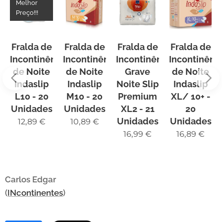
Melhor
Preço!!!
Fralda de
Fralda de
Fralda de
Fralda de
Incontinência
Incontinência
Incontinência
Incontinênc
de Noite
de Noite
Grave
de Noite
Indaslip
Indaslip
Noite Slip
Indaslip
L10 - 20
M10 - 20
Premium
XL/ 10+ -
Unidades
Unidades
XL2 - 21
20
Unidades
Unidades
12,89
€
10,89
€
16,99
€
16,89
€
Carlos Edgar
(
INcontinentes
)