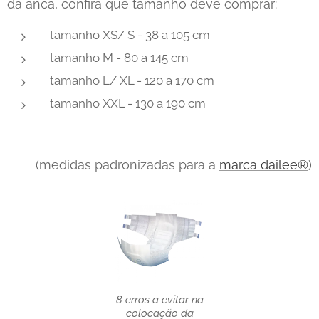
da anca, confira que tamanho deve comprar:
tamanho XS/ S - 38 a 105 cm
tamanho M - 80 a 145 cm
tamanho L/ XL - 120 a 170 cm
tamanho XXL - 130 a 190 cm
(medidas padronizadas para a
marca dailee®
)
8 erros a evitar na
colocação da