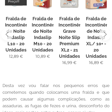
Preço!!!
Fralda de
Fralda de
Fralda de
Fralda de
Incontinência
Incontinência
Incontinência
Incontinênc
de Noite
de Noite
Grave
de Noite
Indaslip
Indaslip
Noite Slip
Indaslip
L10 - 20
M10 - 20
Premium
XL/ 10+ -
Unidades
Unidades
XL2 - 21
20
Unidades
Unidades
12,89
€
10,89
€
16,99
€
16,89
€
Desta vez vou falar nos pequenos erros que
cometemos quando colocamos uma fralda e que
podem causar algumas complicações, como as
assaduras, as fugas de fezes e urina, desconforto do