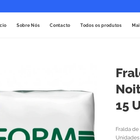
ício
Sobre Nós
Contacto
Todos os produtos
Mai
Fra
Noi
15 
Fralda de
Unidades