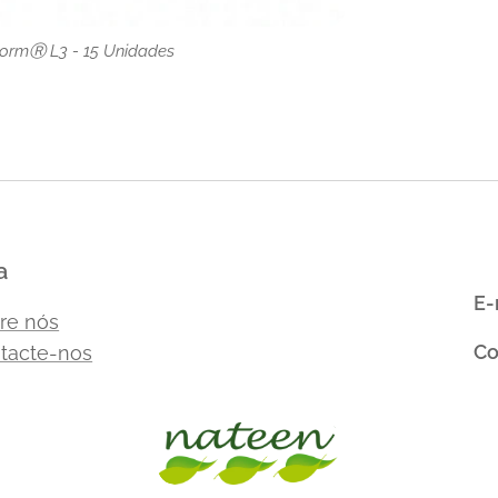
-FormⓇ L3 - 15 Unidades
a
E-
re nós
Co
tacte-nos