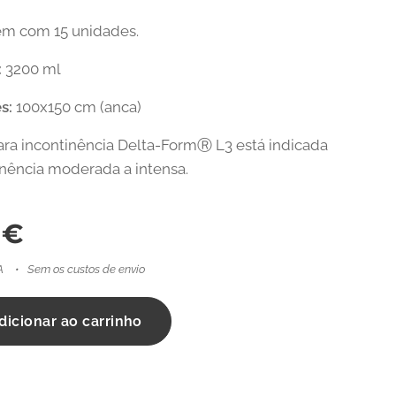
m com 15 unidades.
:
3200 ml
s:
100x150 cm (anca)
para incontinência Delta-FormⓇ L3 está indicada
inência moderada a intensa.
€
A
Sem os custos de envio
dicionar ao carrinho