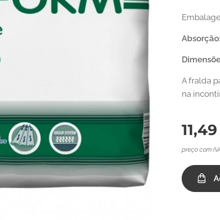
Embalage
Absorção
Dimensõe
A fralda 
na incont
11,49
preço com IV
A