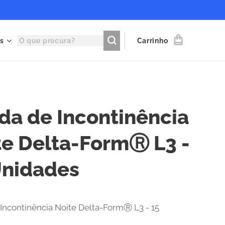
s
Carrinho
lda de Incontinência
te Delta-FormⓇ L3 -
Unidades
 Incontinência Noite Delta-FormⓇ L3 - 15