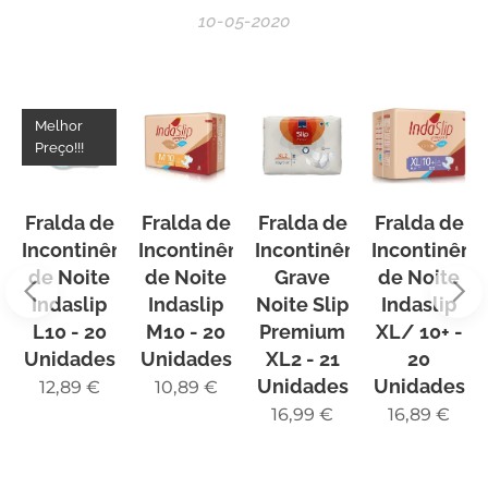
10-05-2020
Melhor
Preço!!!
Fralda de
Fralda de
Fralda de
Fralda de
Incontinência
Incontinência
Incontinência
Incontinênc
de Noite
de Noite
Grave
de Noite
Indaslip
Indaslip
Noite Slip
Indaslip
L10 - 20
M10 - 20
Premium
XL/ 10+ -
Unidades
Unidades
XL2 - 21
20
Unidades
Unidades
12,89
€
10,89
€
16,99
€
16,89
€