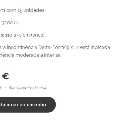
m com 15 unidades.
:
3200 ml
s:
110-170 cm (anca)
para incontinência Delta-FormⓇ XL2 está indicada
inência moderada a intensa.
€
A
Sem os custos de envio
dicionar ao carrinho