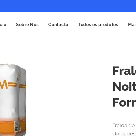
ício
Sobre Nós
Contacto
Todos os produtos
Mai
Fra
Noi
For
Fralda de
Unidades