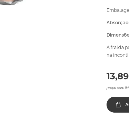
Embalage
Absorção
Dimensõe
A fralda 
na incont
13,89
preço com IV
A