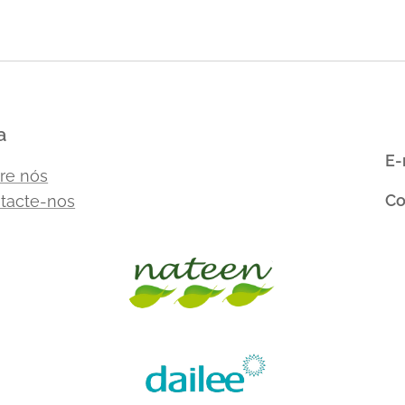
a
E-
re nós
Co
tacte-nos