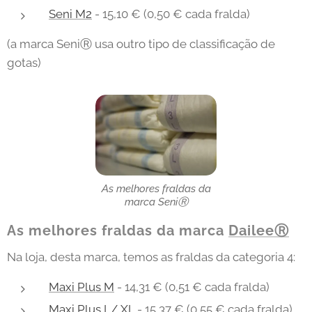
Seni M2
- 15,10 € (0,50 € cada fralda)
(a marca SeniⓇ usa outro tipo de classificação de
gotas)
As melhores fraldas da
marca SeniⓇ
As melhores fraldas da marca
DaileeⓇ
Na loja, desta marca, temos as fraldas da categoria 4:
Maxi Plus M
- 14,31 € (0,51 € cada fralda)
Maxi Plus L/ XL
- 15,37 € (0,55 € cada fralda)