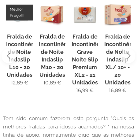
Melhor
Preço!!!
Fralda de
Fralda de
Fralda de
Fralda de
Incontinência
Incontinência
Incontinência
Incontinênc
de Noite
de Noite
Grave
de Noite
Indaslip
Indaslip
Noite Slip
Indaslip
L10 - 20
M10 - 20
Premium
XL/ 10+ -
Unidades
Unidades
XL2 - 21
20
Unidades
Unidades
12,89
€
10,89
€
16,99
€
16,89
€
Tem sido comum fazerem esta pergunta "Quais as
melhores fraldas para idosos acamados? " na nossa
linha de apoio, normalmente digo que as melhores