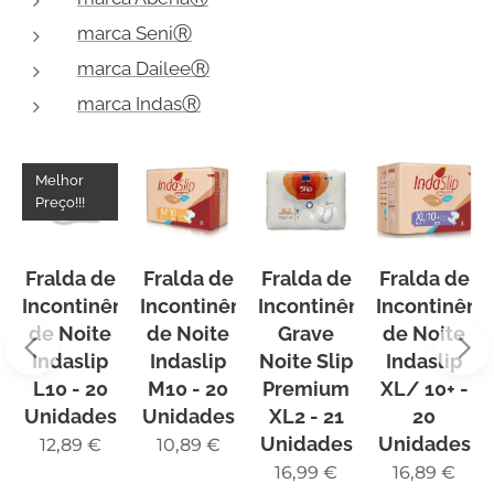
marca SeniⓇ
marca DaileeⓇ
marca IndasⓇ
Melhor
Preço!!!
Fralda de
Fralda de
Fralda de
Fralda de
Incontinência
Incontinência
Incontinência
Incontinênc
de Noite
de Noite
Grave
de Noite
Indaslip
Indaslip
Noite Slip
Indaslip
L10 - 20
M10 - 20
Premium
XL/ 10+ -
Unidades
Unidades
XL2 - 21
20
Unidades
Unidades
12,89
€
10,89
€
16,99
€
16,89
€