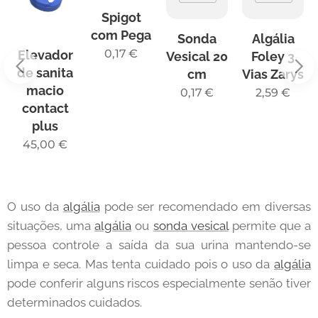
Spigot
com Pega
Sonda
Algália
0,17
€
Elevador
te
Vesical 20
Foley 3
de sanita
ina
cm
Vias Zarys
macio
0,17
€
2,59
€
contact
plus
45,00
€
O uso da
algália
pode ser recomendado em diversas
situações, uma
algália
ou
sonda vesical
permite que a
pessoa controle a saída da sua urina mantendo-se
limpa e seca. Mas tenta cuidado pois o uso da
algália
pode conferir alguns riscos especialmente senão tiver
determinados cuidados.