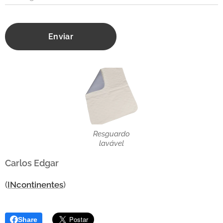
Enviar
Resguardo
lavável
Carlos Edgar
(
INcontinentes
)
Share