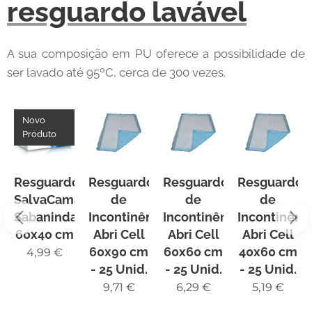
resguardo lavável
A sua composição em PU oferece a possibilidade de
ser lavado até 95ºC, cerca de 300 vezes.
Novo
Produto
o
Resguardo
Resguardo
Resguardo
Resguardo
as
SalvaCamas
de
de
de
as
Sabanindas
Incontinência
Incontinência
Incontinênc
60x40 cm
Abri Cell
Abri Cell
Abri Cell
60x90 cm
60x60 cm
40x60 cm
4,99
€
- 25 Unid.
- 25 Unid.
- 25 Unid.
9,71
€
6,29
€
5,19
€