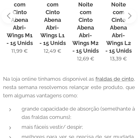
com
com
Noite
Noite
Cinto
Cinto
com
com
Abena
Abena
Cinto
Cinto
Abri-
Abri-
Abena
Abena
Wings M1
Wings L1
Abri-
Abri-
- 15 Unids
- 15 Unids
Wings M2
Wings L2
- 15 Unids
- 15 Unids
11,99
€
12,49
€
12,69
€
13,39
€
Na loja online tínhamos disponível as
fraldas de cinto
,
nesta semana resolvemos relançar este produto, que
tem algumas vantagens como:
grande capacidade de absorção (semelhante à
das fraldas comuns);
mais fáceis vestir/ despir;
melhores para ver se precisa de ser mudada,