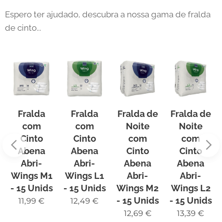
Espero ter ajudado, descubra a nossa gama de fralda
de cinto...
Fralda
Fralda
Fralda de
Fralda de
com
com
Noite
Noite
Cinto
Cinto
com
com
Abena
Abena
Cinto
Cinto
Abri-
Abri-
Abena
Abena
Wings M1
Wings L1
Abri-
Abri-
- 15 Unids
- 15 Unids
Wings M2
Wings L2
- 15 Unids
- 15 Unids
11,99
€
12,49
€
12,69
€
13,39
€