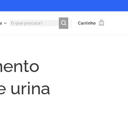
s
Carrinho
mento
e urina