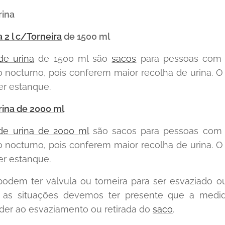
rina
 2 l c/Torneira
de 1500 ml
de urina
de 1500 ml são
sacos
para pessoas com 
 nocturno, pois conferem maior recolha de urina. 
er estanque.
rina de 2000 ml
de urina de 2000 ml
são sacos para pessoas com
 nocturno, pois conferem maior recolha de urina. 
er estanque.
odem ter válvula ou torneira para ser esvaziado 
as situações devemos ter presente que a medid
der ao esvaziamento ou retirada do
saco
.