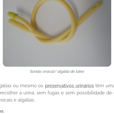
Sonda vesical/ algália de latex
algálias ou mesmo os
preservativos urinários
têm uma
recolher a urina, sem fugas e sem possibilidade de 
icais e algálias.
os