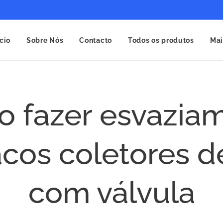
ício
Sobre Nós
Contacto
Todos os produtos
Mai
 fazer esvazia
cos coletores d
com válvula