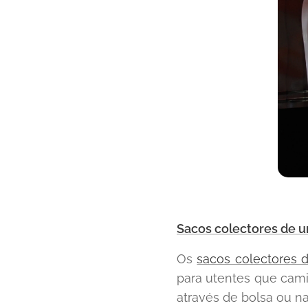
Sacos colectores de u
Os
sacos colectores 
para utentes que cami
através de bolsa ou n