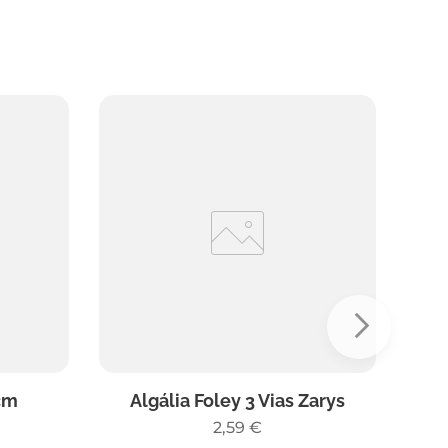
Gel 
cm
Algália Foley 3 Vias Zarys
2,59
€