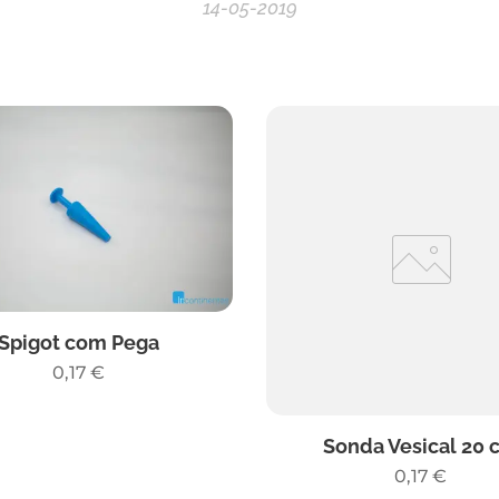
14-05-2019
Spigot com Pega
0,17
€
Sonda Vesical 20 
0,17
€