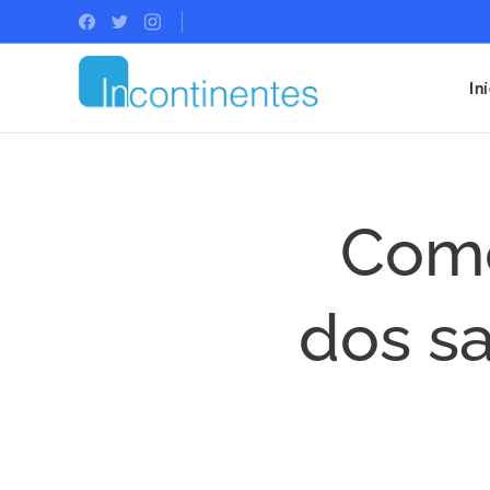
In
Como
dos sa