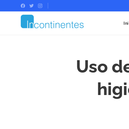
In
Uso de
hig