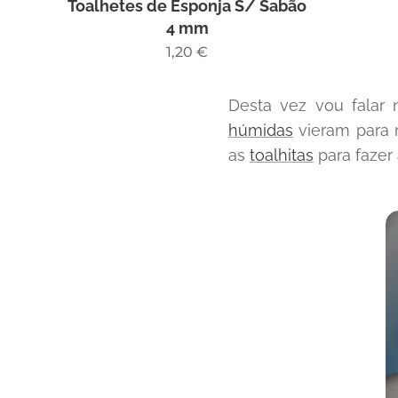
Sabão
Toalhetes de Esponja S/ Sabão
4 mm
1,20
€
Desta vez vou falar
húmidas
vieram para 
as
toalhitas
para fazer 