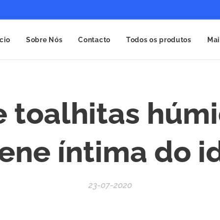
ício
Sobre Nós
Contacto
Todos os produtos
Mai
 toalhitas húm
iene íntima do i
23-07-2020