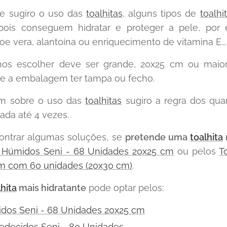
 sugiro o uso das
toalhitas
, alguns tipos de
toalhi
pois conseguem hidratar e proteger a pele, po
e vera, alantoína ou enriquecimento de vitamina E...
s escolher deve ser grande, 20x25 cm ou maior
e a embalagem ter tampa ou fecho.
m sobre o uso das
toalhitas
sugiro a regra dos qua
ada até 4 vezes.
contrar algumas soluções, se
pretende uma
toalhita
 Húmidos Seni - 68 Unidades 20x25 cm
ou pelos
T
m com 60 unidades (20x30 cm)
.
lhita
mais hidratante
pode optar pelos:
dos Seni - 68 Unidades 20x25 cm
edecidos Seni - 80 Unidades