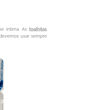
ne intima. As
toalhitas
s devemos usar sempre