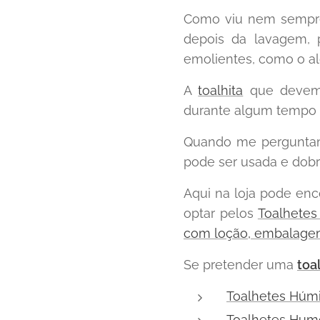
Como viu nem sempre
depois da lavagem, 
emolientes, como o alo
A
toalhita
que devemo
durante algum tempo 
Quando me pergunta
pode ser usada e dobr
Aqui na loja pode en
optar pelos
Toalhetes
com loção, embalage
Se pretender uma
toa
Toalhetes Húmi
Toalhetes Hum