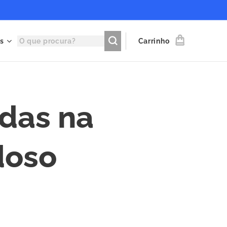
s
Carrinho
idas na
doso