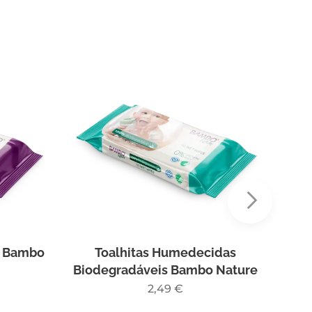
s Bambo
Toalhitas Humedecidas
To
Biodegradáveis Bambo Nature
2,49
€