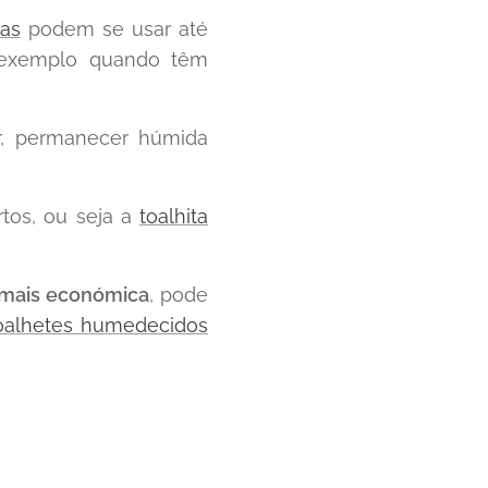
tas
podem se usar até
r exemplo quando têm
, permanecer húmida
rtos, ou seja a
toalhita
mais económica
, pode
oalhetes humedecidos