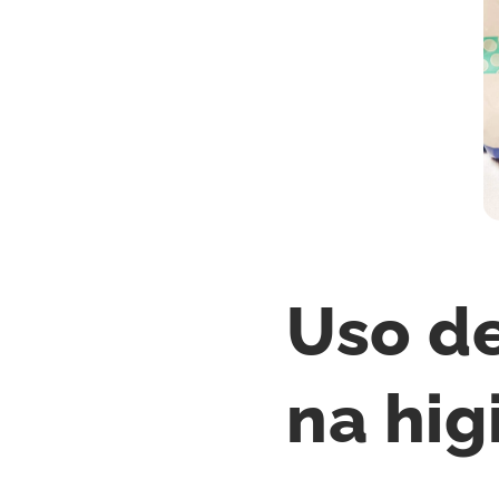
Uso d
na hig