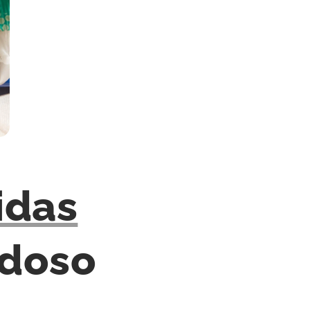
idas
idoso