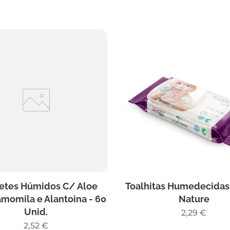
etes Húmidos C/ Aloe
Toalhitas Humedecida
amomila e Alantoina - 60
Nature
Unid.
2,29
€
2,52
€