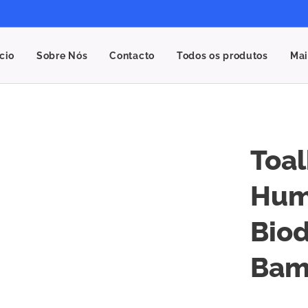
ício
Sobre Nós
Contacto
Todos os produtos
Mai
Toal
Hum
Bio
Bam