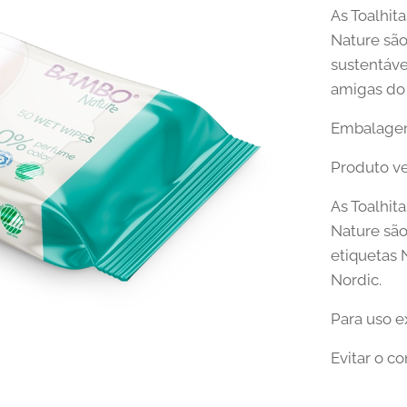
As Toalhi
Nature são
sustentáve
amigas do
Embalagem
Produto v
As Toalhi
Nature são
etiquetas 
Nordic.
Para uso e
Evitar o c