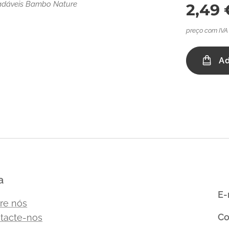
adáveis Bambo Nature
2,49
preço com IVA
Ad
a
E-
re nós
Co
tacte-nos