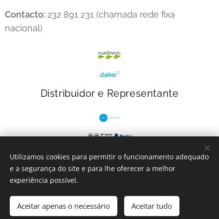
Contacto:
232 891 231 (chamada rede fixa
nacional)
Distribuidor e Representante
Utilizamos cookies para permitir o funcionamento adequado
e a segurança do site e para lhe oferecer a melhor
INcontinentes
- 2023
Cookies
experiência possível.
Adicionar ao carrinho
Aceitar apenas o necessário
Aceitar tudo