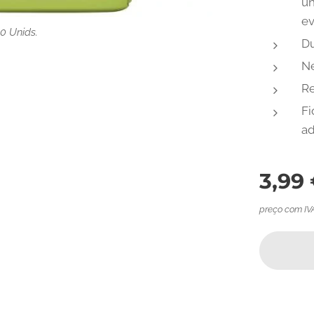
un
ev
0 Unids.
Du
Ne
Re
Fi
ad
3,99
preço com IV