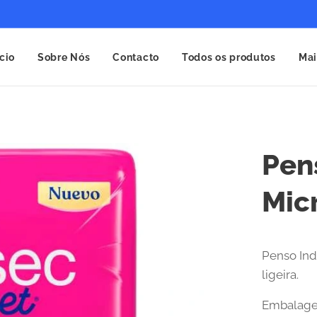
ício
Sobre Nós
Contacto
Todos os produtos
Mai
Pen
Micr
Penso Ind
ligeira.
Embalage