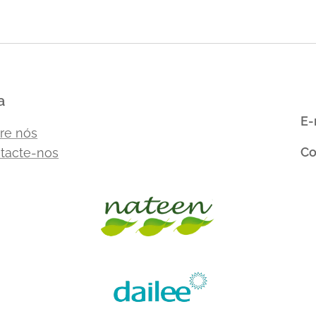
a
E-
re nós
Co
tacte-nos