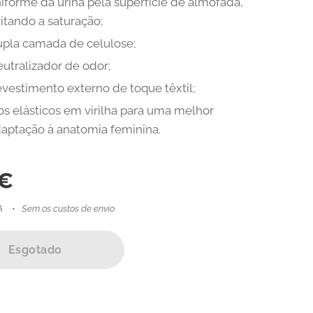
iforme da urina pela superfície de almofada,
itando a saturação;
pla camada de celulose;
utralizador de odor;
vestimento externo de toque têxtil;
os elásticos em virilha para uma melhor
aptação à anatomia feminina.
€
A
Sem os custos de envio
Esgotado