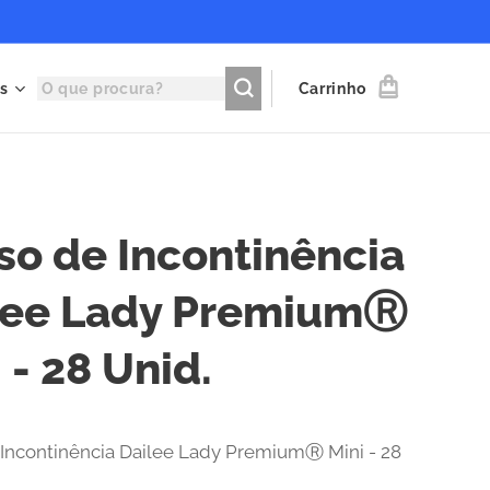
s
Carrinho
so de Incontinência
lee Lady PremiumⓇ
 - 28 Unid.
Incontinência Dailee Lady PremiumⓇ Mini - 28