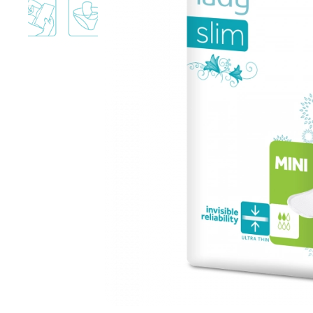
Como aplicar pen
Penso de Incontinência Daile