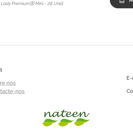
A
e Lady PremiumⓇ Mini - 28 Unid.
a
E-
re nós
Co
tacte-nos