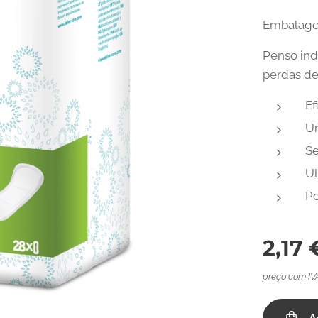
Embalage
Penso ind
so de incontinência
perdas de 
Ef
Um
Se
Ul
Pe
2,17
e Lady PremiumⓇ Mini - 28 Unid.
preço com IV