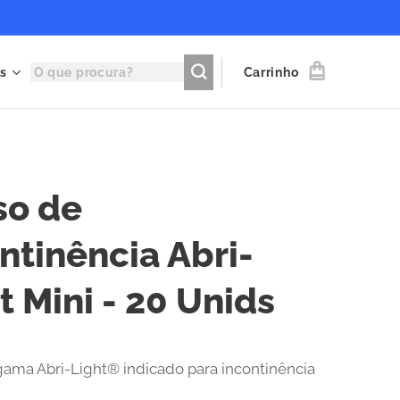
s
Carrinho
so de
ntinência Abri-
t Mini - 20 Unids
ama Abri-Light® indicado para incontinência