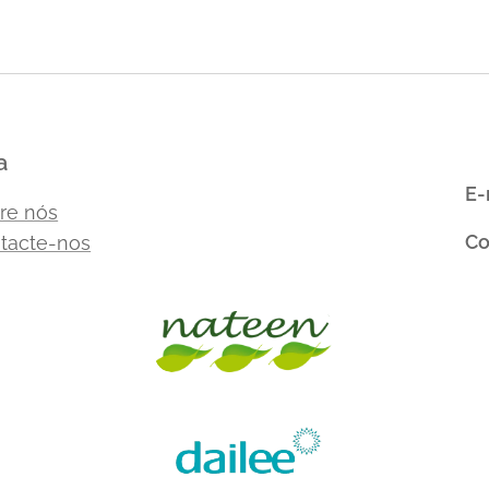
a
E-
re nós
Co
tacte-nos