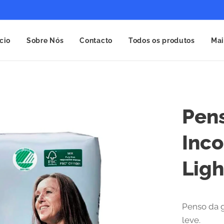
ício
Sobre Nós
Contacto
Todos os produtos
Mai
Pen
Inco
Ligh
Penso da g
leve.