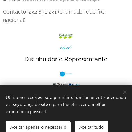
Contacto:
232 891 231 (chamada rede fixa
nacional)
Distribuidor e Representante
Utilizamos cookies para permitir o funcionamento adequado
e a segurança do site e para lhe oferecer a melhor
INcontinentes
- 2023
Cookies
experiência possível.
Adicionar ao carrinho
Aceitar apenas o necessário
Aceitar tudo