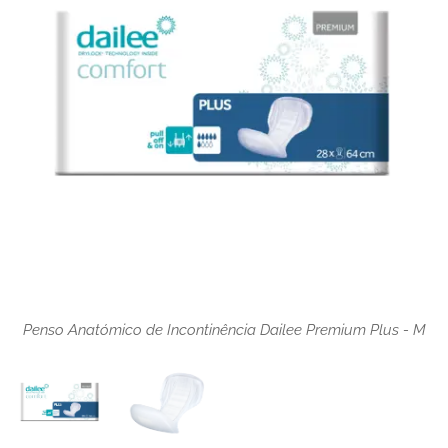
Penso Anatómico de Incontinência Dailee Premium Plus - M
Penso Anatómico de Incontinência Dailee Premium Plus - M