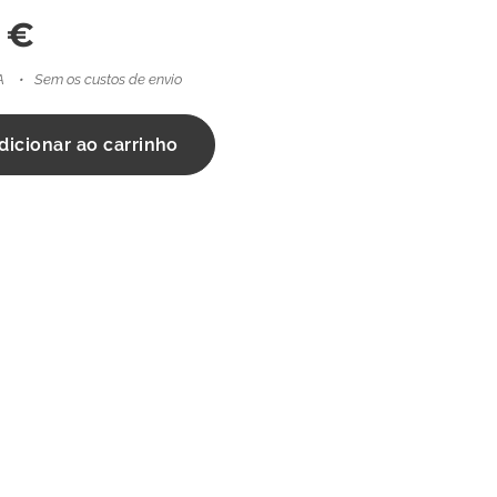
€
A
Sem os custos de envio
dicionar ao carrinho