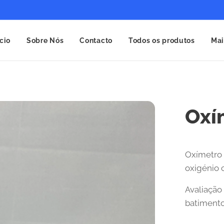
ício
Sobre Nós
Contacto
Todos os produtos
Mai
Oxí
Oxímetro 
oxigénio c
Avaliação
batimento