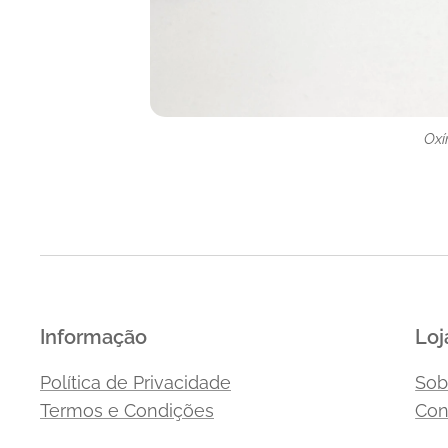
Oxí
Oxí
Oxí
Oxí
Informação
Loj
Política de Privacidade
Sob
Termos e Condições
Con