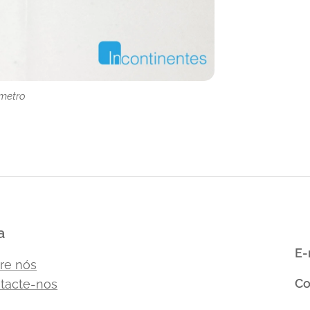
metro
metro
metro
metro
a
E-
re nós
Co
tacte-nos