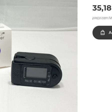
35,18
preço com IV
A