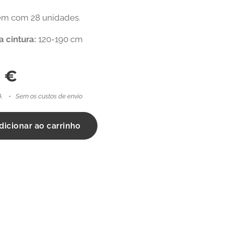
m com 28 unidades.
 cintura:
120-190 cm
9
€
A
Sem os custos de envio
dicionar ao carrinho