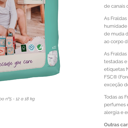
de canais 
As Fralda
humidade 
de muda da
ao corpo d
As Fralda
testadas e
etiquetas 
FSC® (Fore
exceção d
Todas as F
o nº5 - 12 a 18 kg
o nº5 - 12 a 18 kg
o nº5 - 12 a 18 kg
perfumes e
alergia e 
Outras car