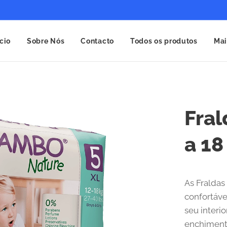
ício
Sobre Nós
Contacto
Todos os produtos
Mai
Fral
a 18
As Fraldas
confortáve
seu interi
enchimento