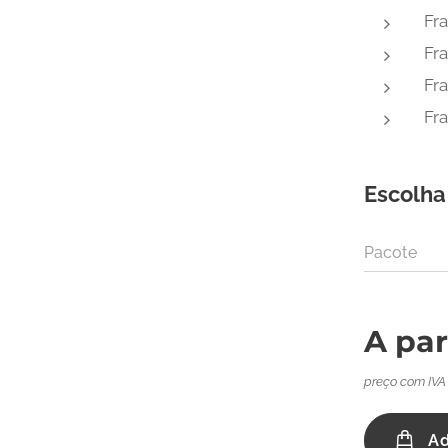
Fra
Fra
Fra
Fra
Escolha
Pacote
A par
preço com IVA
Ad