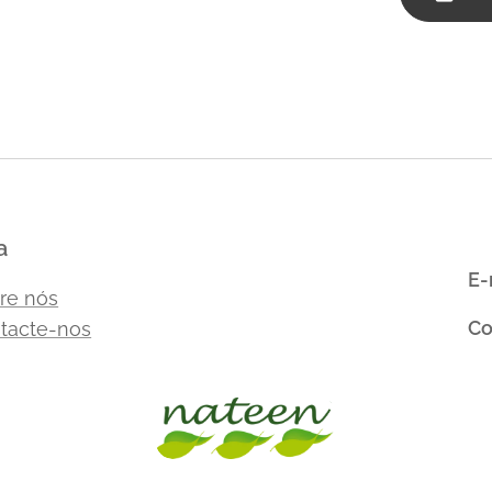
a
E-
re nós
Co
tacte-nos