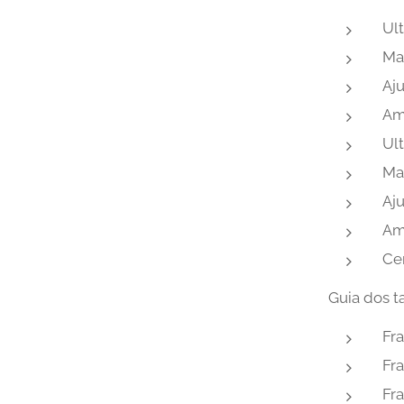
Ult
Mac
Aju
Am
Ult
Mac
Aju
Am
Cer
Guia dos 
Fr
Fra
Fra