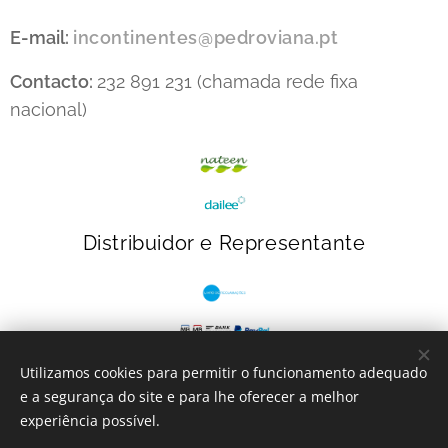
E-mail:
incontinentes@pedroviana.pt
Contacto:
232 891 231 (chamada rede fixa
nacional)
Distribuidor e Representante
Utilizamos cookies para permitir o funcionamento adequado
e a segurança do site e para lhe oferecer a melhor
INcontinentes
- 2023
Cookies
experiência possível.