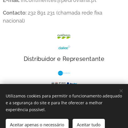
E-mail:
incontinentes@pedroviana.pt
Contacto:
232 891 231 (chamada rede fixa
nacional)
Distribuidor e Representante
Utilizamos cookies para permitir o funcionamento adequado
e a segurança do site e para lhe oferecer a melhor
INcontinentes
- 2023
Cookies
experiência possível.
Adicionar ao carrinho
Aceitar apenas o necessário
Aceitar tudo