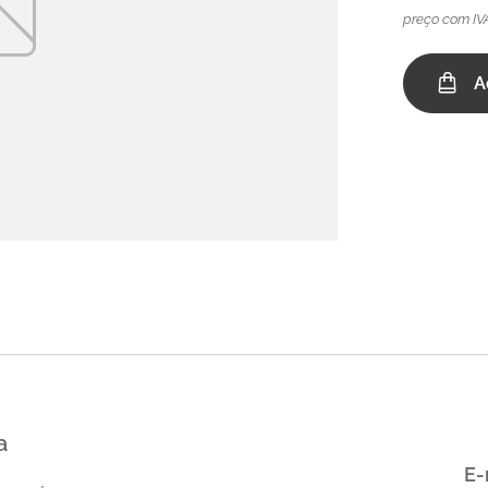
preço com IV
A
a
E-