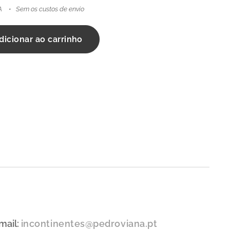
A
Sem os custos de envio
dicionar ao carrinho
mail:
incontinentes@pedroviana.pt