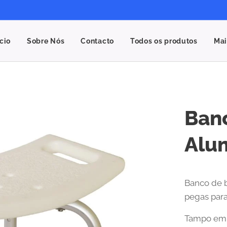
ício
Sobre Nós
Contacto
Todos os produtos
Mai
Ban
Alu
Banco de b
pegas para 
Tampo em 