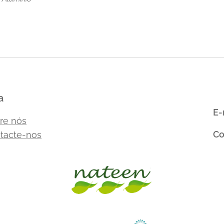
a
E-
re nós
Co
tacte-nos