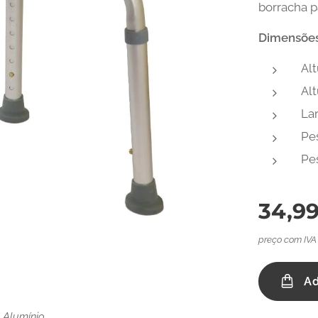
borracha p
Dimensões
Alt
Alt
La
Pes
Pe
34,9
preço com IVA
Ad
 Alumínio