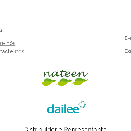
a
E-
re nós
Co
tacte-nos
Distribuidor e Representante