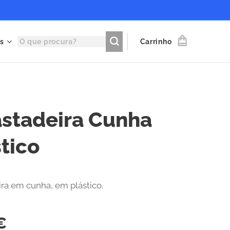
s
Carrinho
astadeira Cunha
tico
ira em cunha, em plástico.
€