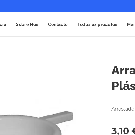
ício
Sobre Nós
Contacto
Todos os produtos
Mai
Arr
Plás
Arrastade
3,10