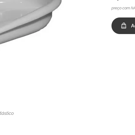
preço com IV
A
lástico