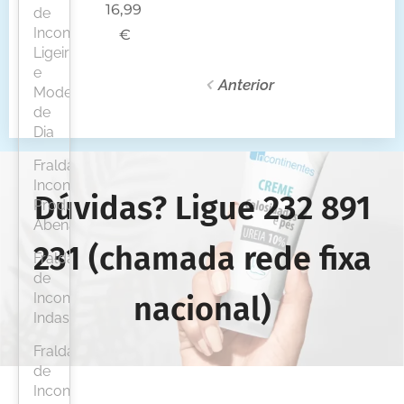
16,99
de
Incontinência
€
Ligeira
e
Anterior
Moderada
de
Dia
Fraldas
Incontinência/
Dúvidas? Ligue
232 891
Produtos
Abena
231 (chamada r
ede
fixa
Fraldas
de
nacional)
Incontinência
Indas
Fraldas
de
Incontinência