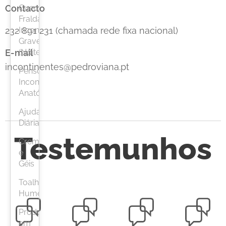
Cueca
Contacto
Fralda
Incontinência
232 891 231 (chamada rede fixa nacional)
Grave
(Noite)
E-mail
incontinentes@pedroviana.pt
Pensos
Incontinência
Anatómicos
Ajudas
Diárias
Testemunhos
Cremes
e
Géis
Toalhetes
Humedecidos
Produto
em