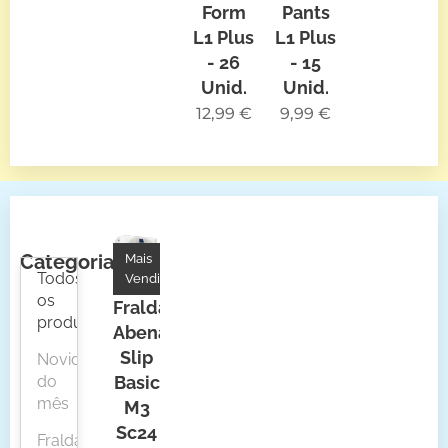
Form
Pants
L1 Plus
L1 Plus
- 26
- 15
Unid.
Unid.
12,99
€
9,99
€
Categorias
Mais
Todos
Vendidos
os
Fraldas
produtos
Abena
Slip
Novidades
do
Basic
mês
M3
Sc24
Fraldas