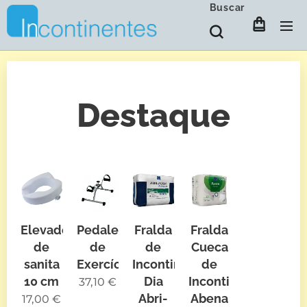
Buscar
Destaque
Elevador
Pedaleira
Fralda
Fralda
de
de
de
Cueca
sanita
Exercícios
Incontinência
de
10 cm
Dia
Incontinência
37,10
€
Abri-
Abena
17,00
€