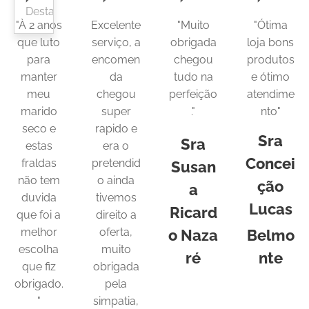
Destaque
"À 2 anos
Excelente
"Muito
"Ótima
que luto
serviço, a
obrigada
loja bons
para
encomen
chegou
produtos
manter
da
tudo na
e ótimo
meu
chegou
perfeição
atendime
marido
super
."
nto"
seco e
rapido e
Sra
Sra
estas
era o
Concei
fraldas
pretendid
Susan
não tem
o ainda
ção
a
duvida
tivemos
Lucas
Ricard
que foi a
direito a
melhor
oferta,
o
Naza
Belmo
escolha
muito
ré
nte
que fiz
obrigada
obrigado.
pela
"
simpatia,