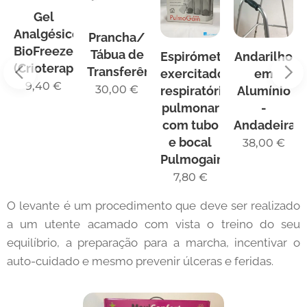
Gel
Analgésico
Prancha/
BioFreeze
pia/
Tábua de
Espirómetro
Andarilho
(Crioterapia)
ção
Transferência
exercitador
em
9,40
€
30,00
€
respiratório
Alumínio
pulmonar
-
com tubo
Andadeira
e bocal
38,00
€
Pulmogain
7,80
€
O levante é um procedimento que deve ser realizado
a um utente acamado com vista o treino do seu
equilíbrio, a preparação para a marcha, incentivar o
auto-cuidado e mesmo prevenir úlceras e feridas.